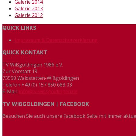
Galerie 2014
Galerie 2013
Galerie 2012
QUICK LINKS
Impressum & Datenschutzerklärung
QUICK KONTAKT
TV Wißgoldingen 1986 e.V.
Zur Vorstatt 19
73550 Waldstetten-Wißgoldingen
Telefon +49 (0) 157 850 683 03
E-Mail:
info@tv-wissgoldingen.de
TV WIßGOLDINGEN | FACEBOOK
Besuchen Sie auch unsere Facebook Seite mit immer aktue