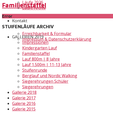
Läufe 2026
Familienstaffel
Läufe Archiv
Error
Kontakt
STUIFENLÄUFE ARCHIV
Erreichbarkeit & Formular
GALLERIEN 2019
Impressum & Datenschutzerklärung
Impressionen
Kindergarten Lauf
Familienstaffel
Lauf 800m | 8 Jahre
Lauf 1.500m | 11-13 Jahre
Stuifenrunde
Berglauf und Nordic Walking
Siegerehrungen Schüler
Siegerehrungen
Gallerie 2018
Galerie 2017
Galerie 2016
Galerie 2015