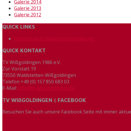
Galerie 2014
Galerie 2013
Galerie 2012
QUICK LINKS
Impressum & Datenschutzerklärung
QUICK KONTAKT
TV Wißgoldingen 1986 e.V.
Zur Vorstatt 19
73550 Waldstetten-Wißgoldingen
Telefon +49 (0) 157 850 683 03
E-Mail:
info@tv-wissgoldingen.de
TV WIßGOLDINGEN | FACEBOOK
Besuchen Sie auch unsere Facebook Seite mit immer aktue