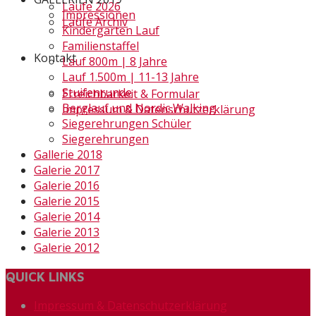
Läufe 2026
Impressionen
Läufe Archiv
Kindergarten Lauf
Familienstaffel
Kontakt
Lauf 800m | 8 Jahre
Lauf 1.500m | 11-13 Jahre
Stuifenrunde
Erreichbarkeit & Formular
Berglauf und Nordic Walking
Impressum & Datenschutzerklärung
Siegerehrungen Schüler
Siegerehrungen
Gallerie 2018
Galerie 2017
Galerie 2016
Galerie 2015
Galerie 2014
Galerie 2013
Galerie 2012
QUICK LINKS
Impressum & Datenschutzerklärung