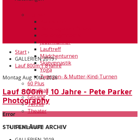
Turnen
Badminton
Dienstagabendfitness
Frauengymnastik
Jedermänner
Lauftreff
Start
›
Mädchenturnen
GALLERIEN 2019
›
Skigymnastik
Lauf 800m | 8 Jahre
Yoga
Zwergen- & Mutter-Kind-Turnen
Montag Aug 10th, 2026
60 Plus
Handball
Lauf 800m | 10 Jahre - Pete Parker
Gesang
Photography
Tennis
Theater
Error
Stuifenläufe
STUIFENLÄUFE ARCHIV
GALLERIEN 2019