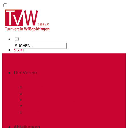
Start
Der Verein
Kurzportrait
Termine
Organisatorischer Aufbau
Geschichte
Vereinsmitgliedschaft
Abteilungen