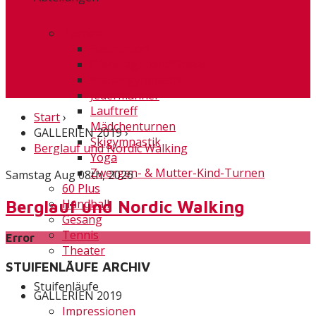
Turnen
Badminton
Dienstagabendfitness
Frauengymnastik
Jedermänner
Lauftreff
Start
›
Mädchenturnen
GALLERIEN 2019
›
Skigymnastik
Berglauf und Nordic Walking
Yoga
Zwergen- & Mutter-Kind-Turnen
Samstag Aug 08th, 2026
60 Plus
Handball
Berglauf und Nordic Walking
Gesang
Tennis
Error
Theater
STUIFENLÄUFE ARCHIV
Stuifenläufe
GALLERIEN 2019
Impressionen