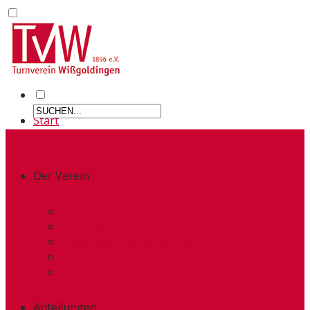
Start
Der Verein
Kurzportrait
Termine
Organisatorischer Aufbau
Geschichte
Vereinsmitgliedschaft
Abteilungen