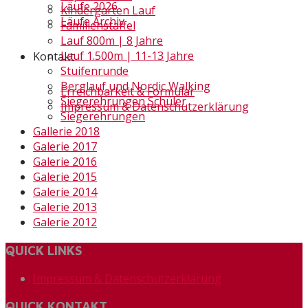
Läufe 2026
Kindergarten Lauf
Läufe Archiv
Familienstaffel
Lauf 800m | 8 Jahre
Lauf 1.500m | 11-13 Jahre
Kontakt
Stuifenrunde
Berglauf und Nordic Walking
Erreichbarkeit & Formular
Siegerehrungen Schüler
Impressum & Datenschutzerklärung
Siegerehrungen
Gallerie 2018
Galerie 2017
Galerie 2016
Galerie 2015
Galerie 2014
Galerie 2013
Galerie 2012
QUICK LINKS
Impressum & Datenschutzerklärung
QUICK KONTAKT